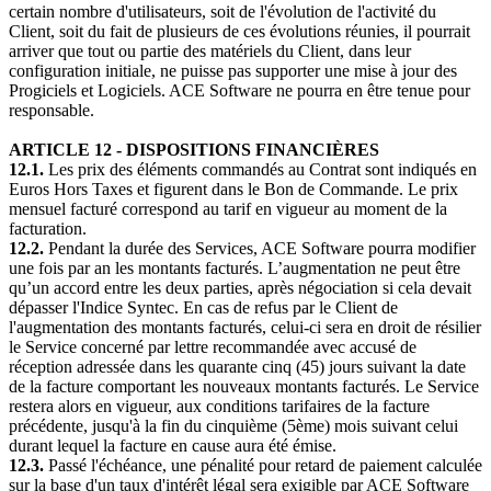
certain nombre d'utilisateurs, soit de l'évolution de l'activité du
Client, soit du fait de plusieurs de ces évolutions réunies, il pourrait
arriver que tout ou partie des matériels du Client, dans leur
configuration initiale, ne puisse pas supporter une mise à jour des
Progiciels et Logiciels. ACE Software ne pourra en être tenue pour
responsable.
ARTICLE 12 - DISPOSITIONS
FINANCIÈRES
12.1.
Les prix des éléments commandés au Contrat sont indiqués en
Euros Hors Taxes et figurent dans le Bon de Commande. Le prix
mensuel facturé correspond au tarif en vigueur au moment de la
facturation.
12.2.
Pendant la durée des Services, ACE Software pourra modifier
une fois par an les montants facturés. L’augmentation ne peut être
qu’un accord entre les deux parties, après négociation si cela devait
dépasser l'Indice Syntec. En cas de refus par le Client de
l'augmentation des montants facturés, celui-ci sera en droit de résilier
le Service concerné par lettre recommandée avec accusé de
réception adressée dans les quarante cinq (45) jours suivant la date
de la facture comportant les nouveaux montants facturés. Le Service
restera alors en vigueur, aux conditions tarifaires de la facture
précédente, jusqu'à la fin du cinquième (5ème) mois suivant celui
durant lequel la facture en cause aura été émise.
12.3.
Passé l'échéance, une pénalité pour retard de paiement calculée
sur la base d'un taux d'intérêt légal sera exigible par ACE Software