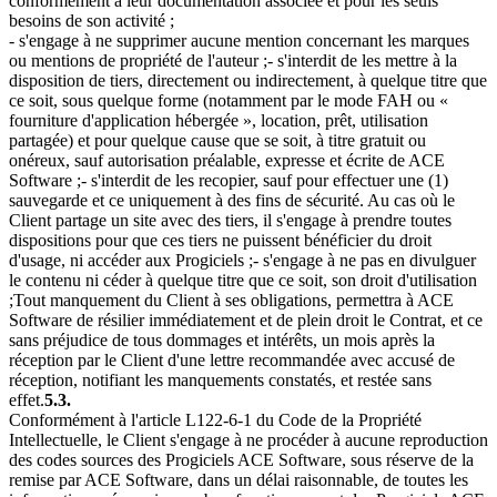
conformément à leur documentation associée et pour les seuls
besoins de son activité ;
- s'engage à ne supprimer aucune mention concernant les marques
ou mentions de propriété de l'auteur ;- s'interdit de les mettre à la
disposition de tiers, directement ou indirectement, à quelque titre que
ce soit, sous quelque forme (notamment par le mode FAH ou «
fourniture d'application hébergée », location, prêt, utilisation
partagée) et pour quelque cause que se soit, à titre gratuit ou
onéreux, sauf autorisation préalable, expresse et écrite de ACE
Software ;- s'interdit de les recopier, sauf pour effectuer une (1)
sauvegarde et ce uniquement à des fins de sécurité. Au cas où le
Client partage un site avec des tiers, il s'engage à prendre toutes
dispositions pour que ces tiers ne puissent bénéficier du droit
d'usage, ni accéder aux Progiciels ;- s'engage à ne pas en divulguer
le contenu ni céder à quelque titre que ce soit, son droit d'utilisation
;Tout manquement du Client à ses obligations, permettra à ACE
Software de résilier immédiatement et de plein droit le Contrat, et ce
sans préjudice de tous dommages et intérêts, un mois après la
réception par le Client d'une lettre recommandée avec accusé de
réception, notifiant les manquements constatés, et restée sans
effet.
5.3.
Conformément à l'article L122-6-1 du Code de la Propriété
Intellectuelle, le Client s'engage à ne procéder à aucune reproduction
des codes sources des Progiciels ACE Software, sous réserve de la
remise par ACE Software, dans un délai raisonnable, de toutes les