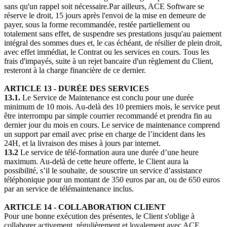
sans qu'un rappel soit nécessaire.Par ailleurs, ACE Software se
réserve le droit, 15 jours après l'envoi de la mise en demeure de
payer, sous la forme recommandée, restée partiellement ou
totalement sans effet, de suspendre ses prestations jusqu'au paiement
intégral des sommes dues et, le cas échéant, de résilier de plein droit,
avec effet immédiat, le Contrat ou les services en cours. Tous les
frais d'impayés, suite à un rejet bancaire d'un règlement du Client,
resteront à la charge financière de ce dernier.
ARTICLE 13 - DURÉE DES SERVICES
13.1.
Le Service de Maintenance est conclu pour une durée
minimum de 10 mois. Au-delà des 10 premiers mois, le service peut
être interrompu par simple courrier recommandé et prendra fin au
dernier jour du mois en cours. Le service de maintenance comprend
un support par email avec prise en charge de l’incident dans les
24H, et la livraison des mises à jours par internet.
13.2
Le service de télé-formation aura une durée d’une heure
maximum. Au-delà de cette heure offerte, le Client aura la
possibilité, s’il le souhaite, de souscrire un service d’assistance
téléphonique pour un montant de 350 euros par an, ou de 650 euros
par an service de télémaintenance inclus.
ARTICLE 14 - COLLABORATION CLIENT
Pour une bonne exécution des présentes, le Client s'oblige à
collaborer activement, régulièrement et loyalement avec ACE