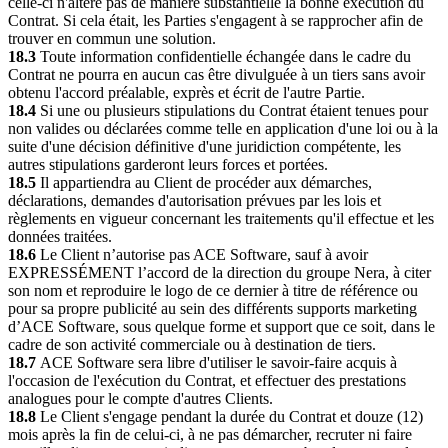
celle-ci n'altère pas de manière substantielle la bonne exécution du
Contrat. Si cela était, les Parties s'engagent à se rapprocher afin de
trouver en commun une solution.
18.3
Toute information confidentielle échangée dans le cadre du
Contrat ne pourra en aucun cas être divulguée à un tiers sans avoir
obtenu l'accord préalable, exprès et écrit de l'autre Partie.
18.4
Si une ou plusieurs stipulations du Contrat étaient tenues pour
non valides ou déclarées comme telle en application d'une loi ou à la
suite d'une décision définitive d'une juridiction compétente, les
autres stipulations garderont leurs forces et portées.
18.5
Il appartiendra au Client de procéder aux démarches,
déclarations, demandes d'autorisation prévues par les lois et
règlements en vigueur concernant les traitements qu'il effectue et les
données traitées.
18.6
Le Client n’autorise pas ACE Software, sauf à avoir
EXPRESSÉMENT l’accord de la direction du groupe Nera, à citer
son nom et reproduire le logo de ce dernier à titre de référence ou
pour sa propre publicité au sein des différents supports marketing
d’ACE Software, sous quelque forme et support que ce soit, dans le
cadre de son activité commerciale ou à destination de tiers.
18.7
ACE Software sera libre d'utiliser le savoir-faire acquis à
l'occasion de l'exécution du Contrat, et effectuer des prestations
analogues pour le compte d'autres Clients.
18.8
Le Client s'engage pendant la durée du Contrat et douze (12)
mois après la fin de celui-ci, à ne pas démarcher, recruter ni faire