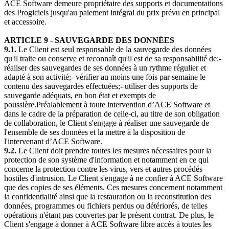
ACE Software demeure propriétaire des supports et documentations
des Progiciels jusqu'au paiement intégral du prix prévu en principal
et accessoire.
ARTICLE 9 - SAUVEGARDE DES
DONNÉES
9.1.
Le Client est seul responsable de la sauvegarde des données
qu'il traite ou conserve et reconnaît qu'il est de sa responsabilité de:-
réaliser des sauvegardes de ses données à un rythme régulier et
adapté à son activité;- vérifier au moins une fois par semaine le
contenu des sauvegardes effectuées;- utiliser des supports de
sauvegarde adéquats, en bon état et exempts de
poussière.Préalablement à toute intervention d’ACE Software et
dans le cadre de la préparation de celle-ci, au titre de son obligation
de collaboration, le Client s'engage à réaliser une sauvegarde de
l'ensemble de ses données et la mettre à la disposition de
l'intervenant d’ACE Software.
9.2.
Le Client doit prendre toutes les mesures nécessaires pour la
protection de son système d'information et notamment en ce qui
concerne la protection contre les virus, vers et autres procédés
hostiles d'intrusion. Le Client s'engage à ne confier à ACE Software
que des copies de ses éléments. Ces mesures concernent notamment
la confidentialité ainsi que la restauration ou la reconstitution des
données, programmes ou fichiers perdus ou détériorés, de telles
opérations n'étant pas couvertes par le présent contrat. De plus, le
Client s'engage à donner à ACE Software libre accès à toutes les