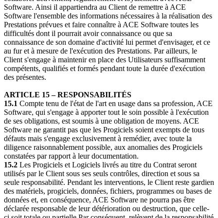
Software. Ainsi il appartiendra au Client de remettre à ACE
Software l'ensemble des informations nécessaires à la réalisation des
Prestations prévues et faire connaître à ACE Software toutes les
difficultés dont il pourrait avoir connaissance ou que sa
connaissance de son domaine d'activité lui permet d'envisager, et ce
au fur et à mesure de l'exécution des Prestations. Par ailleurs, le
Client s'engage à maintenir en place des Utilisateurs suffisamment
compétents, qualifiés et formés pendant toute la durée d'exécution
des présentes.
ARTICLE 15 –
RESPONSABILITÉS
15.1
Compte tenu de l'état de l'art en usage dans sa profession, ACE
Software, qui s'engage à apporter tout le soin possible à l'exécution
de ses obligations, est soumis à une obligation de moyens. ACE
Software ne garantit pas que les Progiciels soient exempts de tous
défauts mais s'engage exclusivement à remédier, avec toute la
diligence raisonnablement possible, aux anomalies des Progiciels
constatées par rapport à leur documentation.
15.2
Les Progiciels et Logiciels livrés au titre du Contrat seront
utilisés par le Client sous ses seuls contrôles, direction et sous sa
seule responsabilité. Pendant les interventions, le Client reste gardien
des matériels, progiciels, données, fichiers, programmes ou bases de
données et, en conséquence, ACE Software ne pourra pas être
déclarée responsable de leur détérioration ou destruction, que celle-
ci soit totale ou partielle.Par conséquent, relèvent de la responsabilité