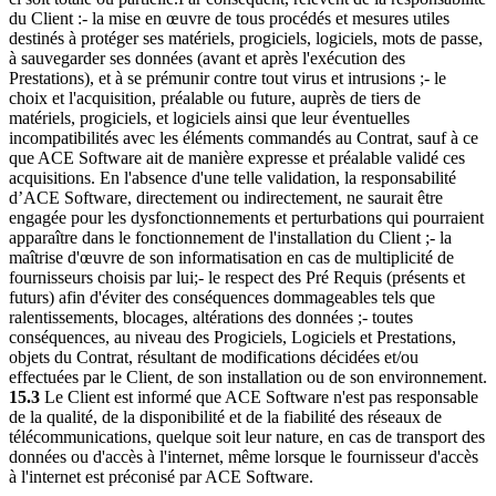
du Client :- la mise en œuvre de tous procédés et mesures utiles
destinés à protéger ses matériels, progiciels, logiciels, mots de passe,
à sauvegarder ses données (avant et après l'exécution des
Prestations), et à se prémunir contre tout virus et intrusions ;- le
choix et l'acquisition, préalable ou future, auprès de tiers de
matériels, progiciels, et logiciels ainsi que leur éventuelles
incompatibilités avec les éléments commandés au Contrat, sauf à ce
que ACE Software ait de manière expresse et préalable validé ces
acquisitions. En l'absence d'une telle validation, la responsabilité
d’ACE Software, directement ou indirectement, ne saurait être
engagée pour les dysfonctionnements et perturbations qui pourraient
apparaître dans le fonctionnement de l'installation du Client ;- la
maîtrise d'œuvre de son informatisation en cas de multiplicité de
fournisseurs choisis par lui;- le respect des Pré Requis (présents et
futurs) afin d'éviter des conséquences dommageables tels que
ralentissements, blocages, altérations des données ;- toutes
conséquences, au niveau des Progiciels, Logiciels et Prestations,
objets du Contrat, résultant de modifications décidées et/ou
effectuées par le Client, de son installation ou de son environnement.
15.3
Le Client est informé que ACE Software n'est pas responsable
de la qualité, de la disponibilité et de la fiabilité des réseaux de
télécommunications, quelque soit leur nature, en cas de transport des
données ou d'accès à l'internet, même lorsque le fournisseur d'accès
à l'internet est préconisé par ACE Software.