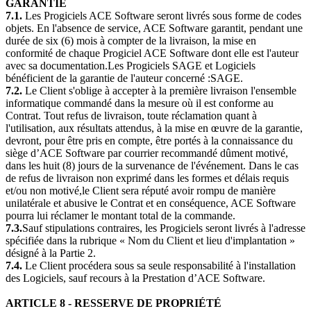
GARANTIE
7.1.
Les Progiciels ACE Software seront livrés sous forme de codes
objets. En l'absence de service, ACE Software garantit, pendant une
durée de six (6) mois à compter de la livraison, la mise en
conformité de chaque Progiciel ACE Software dont elle est l'auteur
avec sa documentation.Les Progiciels SAGE et Logiciels
bénéficient de la garantie de l'auteur concerné :SAGE.
7.2.
Le Client s'oblige à accepter à la première livraison l'ensemble
informatique commandé dans la mesure où il est conforme au
Contrat. Tout refus de livraison, toute réclamation quant à
l'utilisation, aux résultats attendus, à la mise en œuvre de la garantie,
devront, pour être pris en compte, être portés à la connaissance du
siège d’ACE Software par courrier recommandé dûment motivé,
dans les huit (8) jours de la survenance de l'événement. Dans le cas
de refus de livraison non exprimé dans les formes et délais requis
et/ou non motivé,le Client sera réputé avoir rompu de manière
unilatérale et abusive le Contrat et en conséquence, ACE Software
pourra lui réclamer le montant total de la commande.
7.3.
Sauf stipulations contraires, les Progiciels seront livrés à l'adresse
spécifiée dans la rubrique « Nom du Client et lieu d'implantation »
désigné à la Partie 2.
7.4.
Le Client procédera sous sa seule responsabilité à l'installation
des Logiciels, sauf recours à la Prestation d’ACE Software.
ARTICLE 8 - RESSERVE DE PROPRIÉTÉ